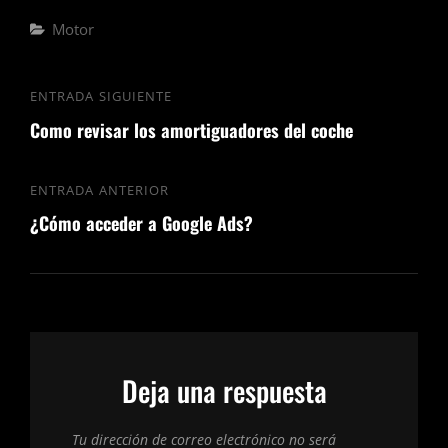
Categorías
Motor
Navegación
ENTRADA SIGUIENTE
Entrada
de
Como revisar los amortiguadores del coche
siguiente
entradas
ENTRADA ANTERIOR
Entrada
¿Cómo acceder a Google Ads?
anterior
Deja una respuesta
Tu dirección de correo electrónico no será