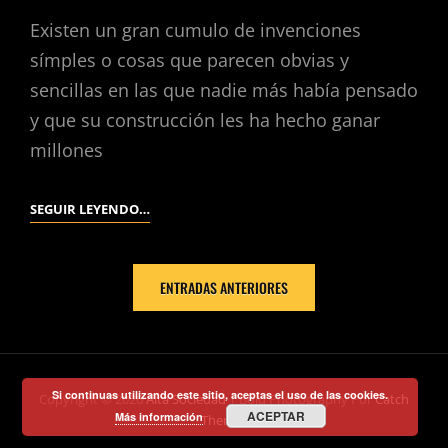
Existen un gran cumulo de invenciones
símples o cosas que parecen obvias y
sencillas en las que nadie más había pensado
y que su construcción les ha hecho ganar
millones
CREACIONES
SEGUIR LEYENDO…
SENCILLAS,
PERO
Navegación
QUE
ENTRADAS ANTERIORES
de
GENERARON
entradas
MILLONES
A
SUS
Si continuas utilizando este sitio, aceptas el uso de las cookies.
Copyright © 2026
Alta Sociedad
|
Bold Photography Por
Catch
ACEPTAR
CREADORES
Más información
Themes