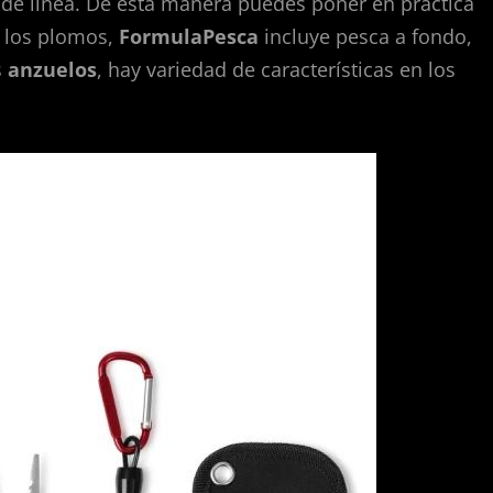
 de línea. De esta manera puedes poner en práctica
ra los plomos,
FormulaPesca
incluye pesca a fondo,
s
anzuelos
, hay variedad de características en los