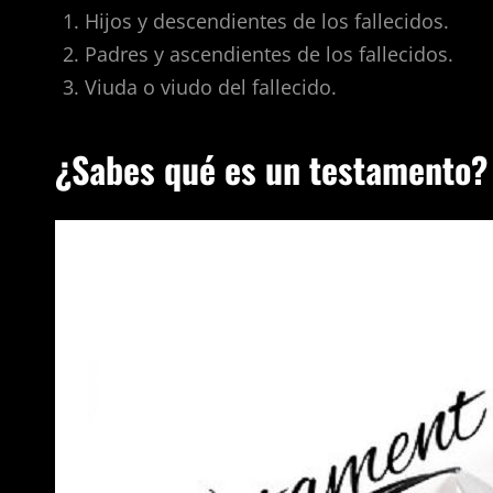
Hijos y descendientes de los fallecidos.
Padres y ascendientes de los fallecidos.
Viuda o viudo del fallecido.
¿Sabes qué es un testamento?