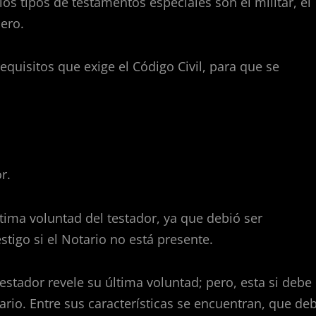
 los tipos de testamentos especiales son el militar, el
jero.
quisitos que exige el Código Civil, para que se
r.
ltima voluntad del testador, ya que debió ser
stigo si el Notario no está presente.
testador revele su última voluntad; pero, esta si debe
ario. Entre sus características se encuentran, que de