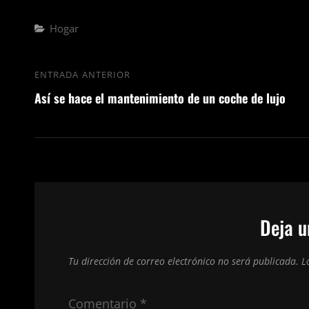
Categorías
Hogar
Navegación
ENTRADA ANTERIOR
Entrada
de
Así se hace el mantenimiento de un coche de lujo
anterior
entradas
Deja u
Tu dirección de correo electrónico no será publicada.
L
Comentario
*