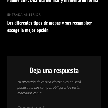
de
Paddle SUP: Disfruta del mar y mantente en forma
siguiente
entradas
ENTRADA ANTERIOR
Entrada
Los diferentes tipos de mopas y sus recambios:
anterior
escoge la mejor opción
Deja una respuesta
Tu dirección de correo electrónico no será
publicada.
Los campos obligatorios están
marcados con
*
Comentario
*