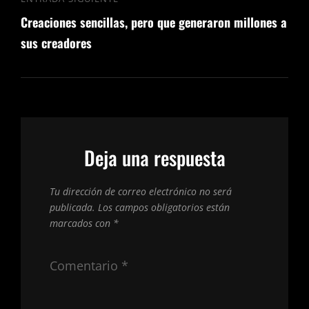
Navegación
Entrada
de
Creaciones sencillas, pero que generaron millones a
siguiente
entradas
sus creadores
Deja una respuesta
Tu dirección de correo electrónico no será
publicada.
Los campos obligatorios están
marcados con
*
Comentario
*