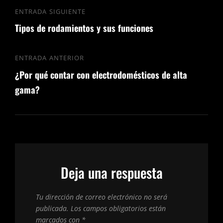
Navegación
ENTRADA SIGUIENTE
Entrada
de
Tipos de rodamientos y sus funciones
siguiente
entradas
ENTRADA ANTERIOR
Entrada
¿Por qué contar con electrodomésticos de alta
anterior
gama?
Deja una respuesta
Tu dirección de correo electrónico no será
publicada.
Los campos obligatorios están
marcados con
*